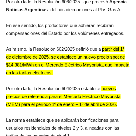
Por otro lado, la Resolución 606/2025 –que procesó
Agencia
Noticias Argentinas-
definió adecuaciones al Plas Gas A.
En ese sentido, los productores que adhieran recibirán
compensaciones del Estado por los volúmenes entregados.
Asimismo, la Resolución 602/2025 definió que a
partir del 1°
de diciembre de 2025, se establece un nuevo precio spot de
$14.381/MWh en el Mercado Eléctrico Mayorista, que impacta
en las tarifas eléctricas.
Por otro lado, la Resolución 604/2025 establece
nuevos
precios de referencia para el Mercado Eléctrico Mayorista
(MEM) para el período 1º de enero – 1º de abril de 2026.
La norma establece que se aplicarán bonificaciones para
usuarios residenciales de niveles 2 y 3, alineadas con las
tarifas de los usuarios de nivel 1.