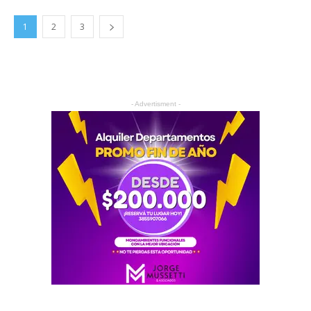
1
2
3
- Advertisment -