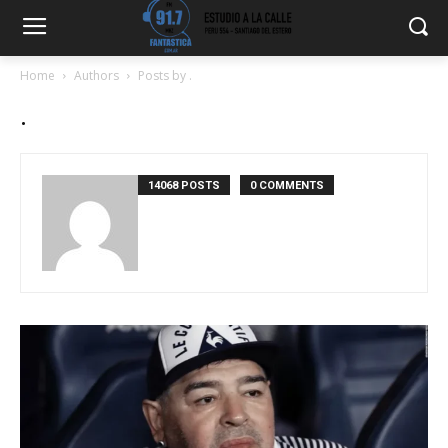
Home
Authors
Posts by .
.
14068 POSTS
0 COMMENTS