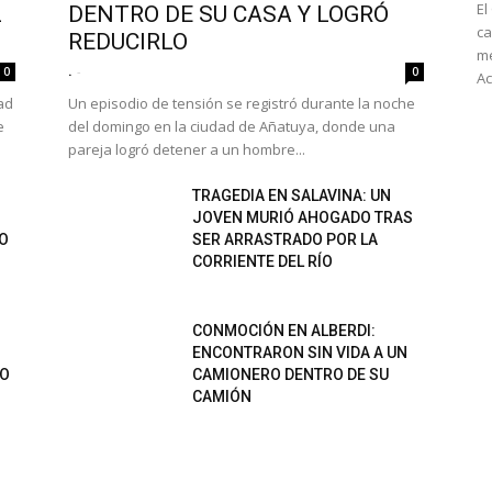
El
L
DENTRO DE SU CASA Y LOGRÓ
ca
REDUCIRLO
me
.
-
0
0
Ac
ad
Un episodio de tensión se registró durante la noche
e
del domingo en la ciudad de Añatuya, donde una
pareja logró detener a un hombre...
TRAGEDIA EN SALAVINA: UN
JOVEN MURIÓ AHOGADO TRAS
DO
SER ARRASTRADO POR LA
CORRIENTE DEL RÍO
CONMOCIÓN EN ALBERDI:
ENCONTRARON SIN VIDA A UN
LO
CAMIONERO DENTRO DE SU
CAMIÓN