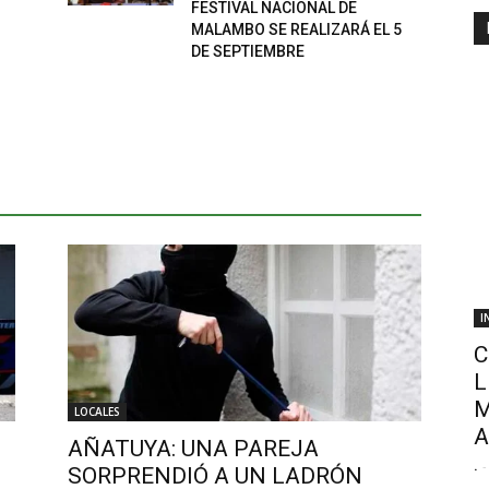
FESTIVAL NACIONAL DE
MALAMBO SE REALIZARÁ EL 5
DE SEPTIEMBRE
I
C
L
M
LOCALES
A
AÑATUYA: UNA PAREJA
.
-
SORPRENDIÓ A UN LADRÓN