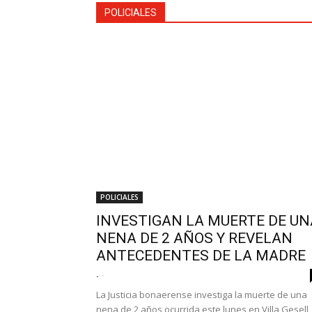
POLICIALES
POLICIALES
INVESTIGAN LA MUERTE DE UN
NENA DE 2 AÑOS Y REVELAN
ANTECEDENTES DE LA MADRE
.
-
La Justicia bonaerense investiga la muerte de una
nena de 2 años ocurrida este lunes en Villa Gesell,