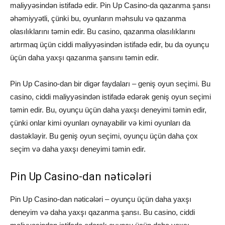
maliyyəsindən istifadə edir. Pin Up Casino-da qazanma şansı
əhəmiyyətli, çünki bu, oyunların məhsulu və qazanma
olasılıklarını təmin edir. Bu casino, qazanma olasılıklarını
artırmaq üçün ciddi maliyyəsindən istifadə edir, bu da oyunçu
üçün daha yaxşı qazanma şansını təmin edir.
Pin Up Casino-dan bir digər faydaları – geniş oyun seçimi. Bu
casino, ciddi maliyyəsindən istifadə edərək geniş oyun seçimi
təmin edir. Bu, oyunçu üçün daha yaxşı deneyimi təmin edir,
çünki onlar kimi oyunları oynayabilir və kimi oyunları da
dəstəkləyir. Bu geniş oyun seçimi, oyunçu üçün daha çox
seçim və daha yaxşı deneyimi təmin edir.
Pin Up Casino-dan nəticələri
Pin Up Casino-dan nəticələri – oyunçu üçün daha yaxşı
deneyim və daha yaxşı qazanma şansı. Bu casino, ciddi