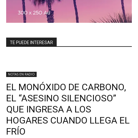
TE PUEDE INTERESAR