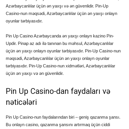
Azərbaycanlılar üçün ən yaxşı və ən güvenlidir. Pin-Up
Casino-nun məqsədi, Azərbaycanlılar üçün ən yaxşı onlayn
oyunlar tərbiyasıdır.
Pin Up Casino Azərbaycanda ən yaxşı onlayn kazino Pin-
Updir. Pinap az adı ilə tanınan bu məhsul, Azərbaycanlılar
üçün ən yaxşı onlayn oyunlar tərbiyasıdır. Pin-Up Casino-nun
məqsədi, Azərbaycanlılar üçün ən yaxşı onlayn oyunlar
tərbiyasıdır. Pin-Up Casino-nun xidmətləri, Azərbaycanlılar
üçün ən yaxşı və ən güvenlidir.
Pin Up Casino-dan faydaları və
nəticələri
Pin Up Casino-nun faydalarından biri – geniş qazanma şansı.
Bu onlayn casino, qazanma şansını artırmaq üçün ciddi