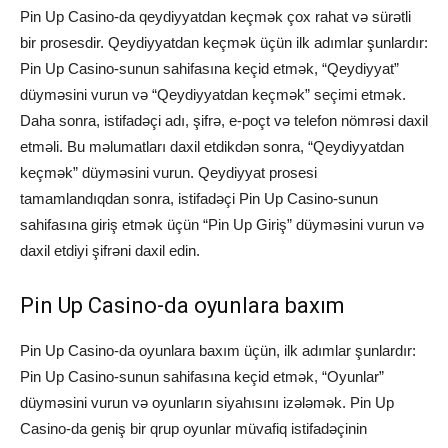
Pin Up Casino-da qeydiyyatdan keçmək çox rahat və sürətli
bir prosesdir. Qeydiyyatdan keçmək üçün ilk adımlar şunlardır:
Pin Up Casino-sunun sahifasına keçid etmək, “Qeydiyyat”
düyməsini vurun və “Qeydiyyatdan keçmək” seçimi etmək.
Daha sonra, istifadəçi adı, şifrə, e-poçt və telefon nömrəsi daxil
etməli. Bu məlumatları daxil etdikdən sonra, “Qeydiyyatdan
keçmək” düyməsini vurun. Qeydiyyat prosesi
tamamlandıqdan sonra, istifadəçi Pin Up Casino-sunun
sahifasına giriş etmək üçün “Pin Up Giriş” düyməsini vurun və
daxil etdiyi şifrəni daxil edin.
Pin Up Casino-da oyunlara baxım
Pin Up Casino-da oyunlara baxım üçün, ilk adımlar şunlardır:
Pin Up Casino-sunun sahifasına keçid etmək, “Oyunlar”
düyməsini vurun və oyunların siyahısını izələmək. Pin Up
Casino-da geniş bir qrup oyunlar müvafiq istifadəçinin