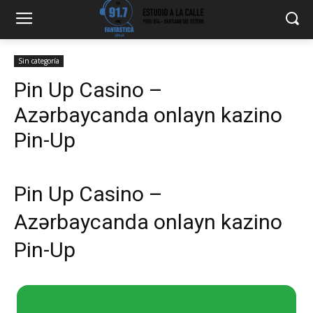
Sin categoría
Pin Up Casino –
Azərbaycanda onlayn kazino
Pin-Up
Pin Up Casino –
Azərbaycanda onlayn kazino
Pin-Up