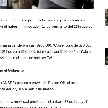
mó este miércoles que el Gobierno otorgará un
bono de
en el haber mínimo
, además del
aumento del 27%
que se
o.
ínima ascenderá a casi $205.000
. “Con el bono de $70.000,
,18% se va a $130.000, totalizará casi $205.000”, señaló el
evista con el canal de noticias
TN
.
ió el Gobierno
 (ANSES) publicó a través del Boletín Oficial una
to del 27,18% a partir de marzo.
r de la movilidad prevista en el artículo 32 de la Ley N°
al mes de marzo de 2024, es de 27,18%”.