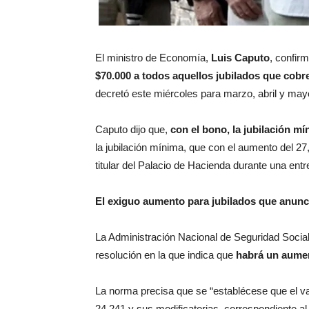
El ministro de Economía,
Luis Caputo
, confir
$70.000 a todos aquellos jubilados que cobr
decretó este miércoles para marzo, abril y may
Caputo dijo que,
con el bono, la jubilación m
la jubilación mínima, que con el aumento del 27
titular del Palacio de Hacienda durante una entr
El exiguo aumento para jubilados que anunc
La Administración Nacional de Seguridad Social
resolución en la que indica que
habrá un aumen
La norma precisa que se “establécese que el valo
24.241 y sus modificatorias, correspondiente 