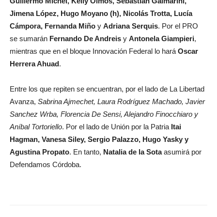
Guillermo Michel, Kelly Olmos, Sebastián Galmarini,
Jimena López, Hugo Moyano (h), Nicolás Trotta, Lucía
Cámpora, Fernanda Miño
y
Adriana Serquis
. Por el PRO
se sumarán
Fernando De Andreis
y
Antonela Giampieri
,
mientras que en el bloque Innovación Federal lo hará
Oscar
Herrera Ahuad
.
Entre los que repiten se encuentran, por el lado de La Libertad
Avanza,
Sabrina Ajmechet, Laura Rodríguez Machado, Javier
Sanchez Wrba, Florencia De Sensi, Alejandro Finocchiaro y
Aníbal Tortoriello
. Por el lado de Unión por la Patria
Itai
Hagman, Vanesa Siley, Sergio Palazzo, Hugo Yasky y
Agustina Propato
. En tanto,
Natalia de la Sota
asumirá por
Defendamos Córdoba.