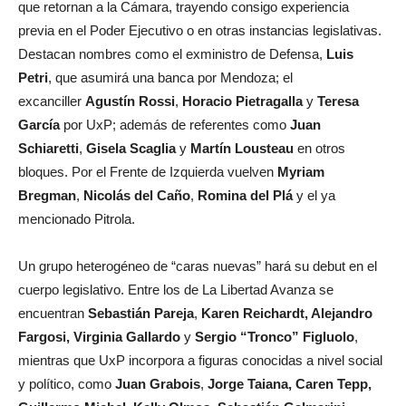
que retornan a la Cámara, trayendo consigo experiencia
previa en el Poder Ejecutivo o en otras instancias legislativas.
Destacan nombres como el exministro de Defensa,
Luis
Petri
, que asumirá una banca por Mendoza; el
excanciller
Agustín Rossi
,
Horacio Pietragalla
y
Teresa
García
por UxP; además de referentes como
Juan
Schiaretti
,
Gisela Scaglia
y
Martín Lousteau
en otros
bloques. Por el Frente de Izquierda vuelven
Myriam
Bregman
,
Nicolás del Caño
,
Romina del Plá
y el ya
mencionado Pitrola.
Un grupo heterogéneo de “caras nuevas” hará su debut en el
cuerpo legislativo. Entre los de La Libertad Avanza se
encuentran
Sebastián Pareja
,
Karen Reichardt, Alejandro
Fargosi, Virginia Gallardo
y
Sergio “Tronco” Figluolo
,
mientras que UxP incorpora a figuras conocidas a nivel social
y político, como
Juan Grabois
,
Jorge Taiana, Caren Tepp,