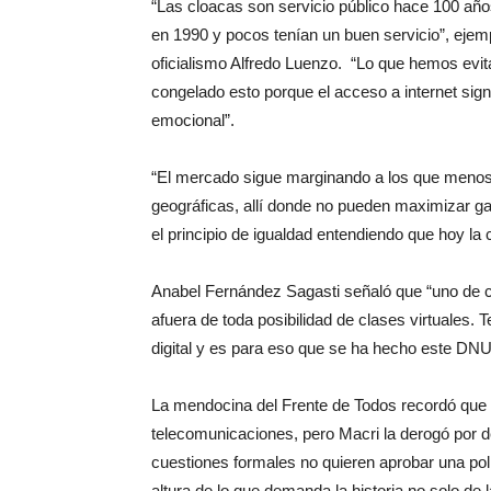
“Las cloacas son servicio público hace 100 año
en 1990 y pocos tenían un buen servicio”, ejemp
oficialismo Alfredo Luenzo. “Lo que hemos evi
congelado esto porque el acceso a internet signif
emocional”.
“El mercado sigue marginando a los que menos 
geográficas, allí donde no pueden maximizar g
el principio de igualdad entendiendo que hoy l
Anabel Fernández Sagasti señaló que “uno de c
afuera de toda posibilidad de clases virtuales
digital y es para eso que se ha hecho este DNU
La mendocina del Frente de Todos recordó que e
telecomunicaciones, pero Macri la derogó por 
cuestiones formales no quieren aprobar una pol
altura de lo que demanda la historia no solo de l