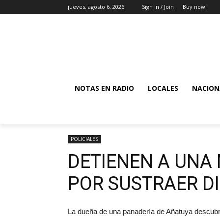
jueves, agosto 6, 2026
Sign in / Join
Buy now!
NOTAS EN RADIO
LOCALES
NACION
POLICIALES
DETIENEN A UNA
POR SUSTRAER D
La dueña de una panadería de Añatuya descubri