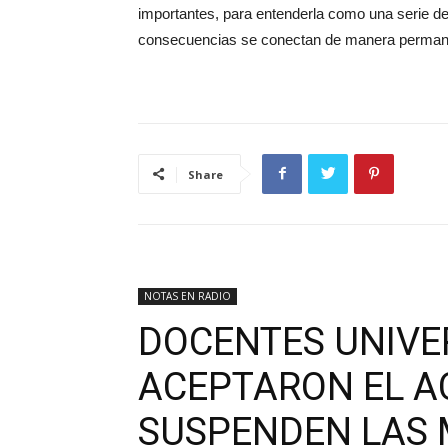
importantes, para entenderla como una serie de
consecuencias se conectan de manera permane
Share