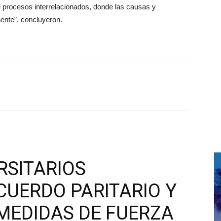
 procesos interrelacionados, donde las causas y
nte”, concluyeron.