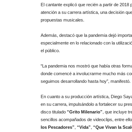
El cantante explicó que recién a partir de 201
atención a su carrera artística, una decisión qu
propuestas musicales.
Además, destacó que la pandemia dejó importan
especialmente en lo relacionado con la utilizac
el público.
“La pandemia nos mostró que había otras formas
donde comencé a involucrarme mucho más con 
seguimos desarrollando hasta hoy”, manifestó.
En cuanto a su producción artística, Diego Say
en su carrera, impulsándolo a fortalecer su pres
disco titulado
“Grito Milenario”
, que incluye t
sencillos acompañados de videoclips, entre ell
los Pescadores”
,
“Vida”
,
“Que Vivan la Sca