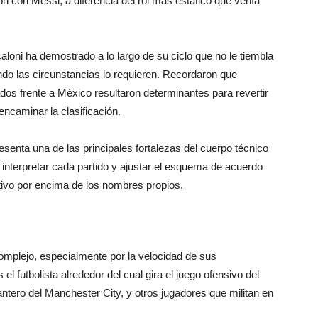
ón con Messi, a diferencia del rol más estático que venía
loni ha demostrado a lo largo de su ciclo que no le tiembla
ndo las circunstancias lo requieren. Recordaron que
dos frente a México resultaron determinantes para revertir
ncaminar la clasificación.
enta una de las principales fortalezas del cuerpo técnico
 interpretar cada partido y ajustar el esquema de acuerdo
ctivo por encima de los nombres propios.
complejo, especialmente por la velocidad de sus
futbolista alrededor del cual gira el juego ofensivo del
ro del Manchester City, y otros jugadores que militan en