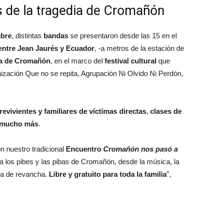
s de la tragedia de Cromañón
mbre
, distintas
bandas
se presentaron desde las 15 en el
entre Jean Jaurés y Ecuador
, -a metros de la estación de
ca de Cromañón
, en el marco del
festival cultural
que
zación Que no se repita, Agrupación Ni Olvido Ni Perdón,
evivientes y familiares de víctimas directas
,
clases de
y mucho más
.
 nuestro tradicional
Encuentro
Cromañón nos pasó a
a los pibes y las pibas de Cromañón, desde la música, la
rma de revancha.
Libre y gratuito para toda la familia
”,