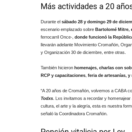
Más actividades a 20 año
Durante el
sábado 28 y domingo 29 de dicie
escenario emplazado sobre
Bartolomé Mitre, 
ferrocarril Once-,
donde funcionó la Repúbli
llevarán adelante Movimiento Cromañón, Organi
y Organización 30 de diciembre, entre otras.
También hicieron
homenajes, charlas con sobr
RCP y capacitaciones
,
feria de artesanías, 
“A 20 años de Cromañón, volvemos a CABA con
Todxs
. Lxs invitamos a recordar y homenajear 
cultura, el arte y la alegría, esta es nuestra fo
señaló la Coordinadora Cromañón.