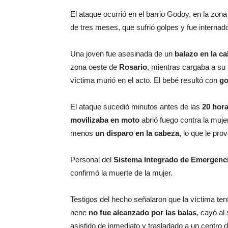
El ataque ocurrió en el barrio Godoy, en la zona 
de tres meses, que sufrió golpes y fue internad
Una joven fue asesinada de un
balazo en la c
zona oeste de
Rosario
, mientras cargaba a su 
víctima murió en el acto. El bebé resultó con
go
El ataque sucedió minutos antes de las
20 hor
movilizaba en moto
abrió fuego contra la mujer
menos
un disparo en la cabeza
, lo que le pro
Personal del
Sistema Integrado de Emergenci
confirmó la muerte de la mujer.
Testigos del hecho señalaron que la víctima ten
nene
no fue alcanzado por las balas
, cayó al
asistido de inmediato y trasladado a un centro 