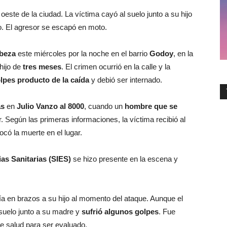
oeste de la ciudad. La víctima cayó al suelo junto a su hijo
o. El agresor se escapó en moto.
abeza
este miércoles por la noche en el barrio
Godoy
, en la
hijo de
tres meses
. El crimen ocurrió en la calle y la
lpes producto de la caída
y debió ser internado.
as
en
Julio Vanzo al 8000
, cuando un
hombre que se
. Según las primeras informaciones, la víctima recibió al
vocó la muerte en el lugar.
as Sanitarias (SIES)
se hizo presente en la escena y
ía en brazos a su hijo al momento del ataque. Aunque el
 suelo junto a su madre y
sufrió algunos golpes
. Fue
de salud para ser evaluado.