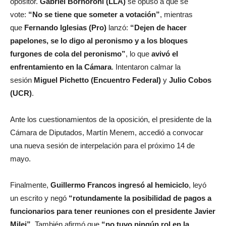
opositor.
Gabriel Bornoroni (LLA)
se opuso a que se
vote:
“No se tiene que someter a votación”
, mientras
que
Fernando Iglesias (Pro)
lanzó:
“Dejen de hacer
papelones, se lo digo al peronismo y a los bloques
furgones de cola del peronismo”
, lo que
avivó el
enfrentamiento en la Cámara
. Intentaron calmar la
sesión
Miguel Pichetto (Encuentro Federal)
y
Julio Cobos
(UCR)
.
Ante los cuestionamientos de la oposición, el presidente de la
Cámara de Diputados, Martín Menem, accedió a convocar
una nueva sesión de interpelación para el próximo 14 de
mayo.
Finalmente,
Guillermo Francos ingresó al hemiciclo
, leyó
un escrito y negó
“rotundamente la posibilidad de pagos a
funcionarios para tener reuniones con el presidente Javier
Milei”
. También afirmó que
“no tuvo ningún rol en la