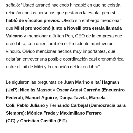
señaló: “Usted arrancó haciendo hincapié en que no existía
relación con las personas que gestaron la estafa, pero
sí
habló de vínculos previos.
Olvidó sin embargo mencionar
que
Milei promocionó junto a Novelli otra estafa llamada
Vulcano
y mencionar a Julian Peh, CEO de la empresa que
creó Libra, con quien también el Presidente mantuvo un
vínculo. Olvidó mencionar hechos muy importantes, que
dejarían entrever una posible coordinación casi cronométrica
entre el tuit de Milei y la creación del token Libra”.
Le siguieron las preguntas de
Juan Marino
e
Itaí Hagman
(UxP)
;
Nicolás Massot
y
Oscar Agost Carreño (Encuentro
Federal)
;
Manuel Aguirre
,
Danya Tavela
,
Marcela
Coli
,
Pablo Juliano
y
Fernando Carbajal (Democracia para
Siempre)
;
Mónica Frade
y
Maximiliano Ferraro
(CC)
y
Christian Castillo (FIT)
.