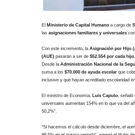
El
Ministerio de Capital Humano
a cargo de
S
las
asignaciones familiares y universales
cor
Con este incremento, la
Asignación por Hijo 
(AUE)
pasarán a ser de
$52.554 por cada hijo
Desde la
Administración Nacional de la Seg
suma a los
$70.000 de ayuda escolar
que cobr
inclusive y que hayan acreditado escolaridad e
El ministro de Economía,
Luis Caputo
, señaló
universales aumentan 154% en lo que va del añ
50,2%”.
“Si hacemos el cálculo desde diciembre, el au
88,5% en el mismo periodo”, agregó el titular de