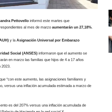
andra Pettovello
informó este martes que
respondientes al mes de marzo
aumentarán un 27,18%
.
(AUH)
y la
Asignación Universal por Embarazo
.
uridad Social (ANSES)
informaron que el aumento se
arán en marzo las familias que hijos de 4 a 17 años
n 2023.
 que “con este aumento, las asignaciones familiares y
o, versus una inflación acumulada estimada a marzo de
mento es del 207% versus una inflación acumulada de
l Palacio de Hacienda en la red social X.