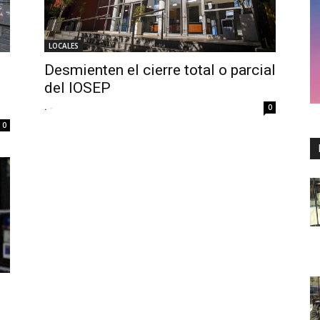
LOCALES
Desmienten el cierre total o parcial
del IOSEP
.
-
0
0