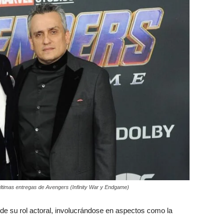
ltimas entregas de Avengers (Infinity War y Endgame)
 de su rol actoral, involucrándose en aspectos como la