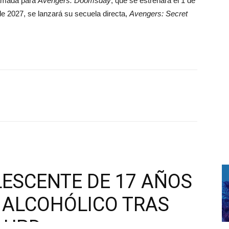
ramada para
Avengers: Doomsday
, que se estrenará el 1 de
 2027, se lanzará su secuela directa,
Avengers: Secret