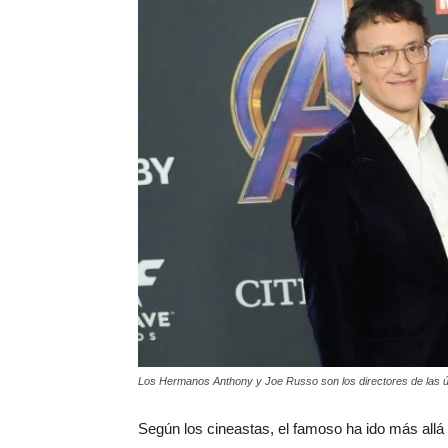
Los Hermanos Anthony y Joe Russo son los directores de las ú
Según los cineastas, el famoso ha ido más allá