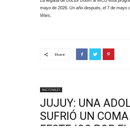
La llegada de Doctor Doom al MCU está prog
mayo de 2026. Un año después, el 7 de mayo de
Wars
.
Share