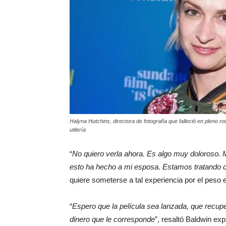
Halyna Hutchins, directora de fotografía que falleció en pleno r
utilería
“
No quiero verla ahora. Es algo muy doloroso. M
esto ha hecho a mi esposa. Estamos tratando d
quiere someterse a tal experiencia por el peso 
“
Espero que la película sea lanzada, que recup
dinero que le corresponde
”, resaltó Baldwin ex