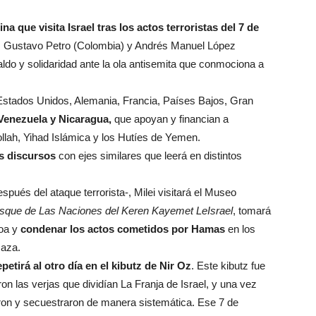
a que visita Israel tras los actos terroristas del 7 de
il), Gustavo Petro (Colombia) y Andrés Manuel López
ldo y solidaridad ante la ola antisemita que conmociona a
n Estados Unidos, Alemania, Francia, Países Bajos, Gran
Venezuela y Nicaragua,
que apoyan y financian a
lah, Yihad Islámica y los Hutíes de Yemen.
os discursos
con ejes similares que leerá en distintos
pués del ataque terrorista-, Milei visitará el Museo
sque de Las Naciones del Keren Kayemet LeIsrael
, tomará
hoa y
condenar los actos cometidos por Hamas
en los
Gaza.
petirá al otro día en el kibutz de Nir Oz
. Este kibutz fue
on las verjas que dividían La Franja de Israel, y una vez
aron y secuestraron de manera sistemática. Ese 7 de