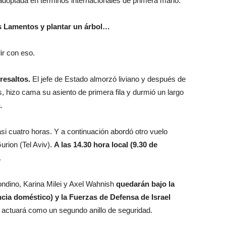
 adoptada en términos internacionales de primera mano.
os Lamentos y plantar un árbol…
ir con eso.
bresaltos.
El jefe de Estado almorzó liviano y después de
as, hizo cama su asiento de primera fila y durmió un largo
.
casi cuatro horas. Y a continuación abordó otro vuelo
urion (Tel Aviv).
A las 14.30 hora local (9.30 de
.
ondino, Karina Milei y Axel Wahnish
quedarán bajo la
encia doméstico) y la Fuerzas de Defensa de Israel
a actuará como un segundo anillo de seguridad.