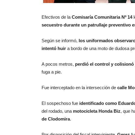
Efectivos de la
Comisaría Comunitaria Nº 14
l
secuestro durante un patrullaje preventivo e
Según se informó,
los uniformados observaron 
intentó huir
a bordo de una moto de dudosa pr
A pocos metros,
perdió el control y colision
fuga a pie.
Fue interceptado en la intersección de
calle Mo
El sospechoso fue
identificado como Eduardo
del rodado, una
motocicleta Honda Biz
, que h
de Clodomira
.
Por disposición del fiscal interviniente,
Gerez
fu