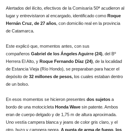
Alertados del ilícito, efectivos de la Comisaría 50ª acudieron al
lugar y entrevistaron al encargado, identificado como
Roque
Hernán Cruz, de 27 años
, con domicilio real en la provincia
de Catamarca.
Este explicó que, momentos antes, con sus
compañeros
Gabriel de los Ángeles Aguirre (24)
, del Bº
Herrera El Alto, y
Roque Fernando Díaz (24)
, de la localidad
de Estancia Vieja (Río Hondo), se preparaban para hacer el
depósito de
32 millones de pesos,
los cuales estaban dentro
de un bolso.
En esos momentos se hicieron presentes
dos sujetos
a
bordo de una motocicleta
Honda Wave
sin patente. Ambos
eran de cuerpo delgado y de 1,75 m de altura aproximada.
Uno vestía campera blanca y jeans de color gris claro, y el
otro, buzo y campera negra.
A punta de arma de fuego, los