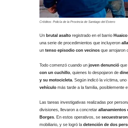
Créditos: Policía de la Provincia de Santiago del Estero
Un
brutal asalto
registrado en el barrio
Huaico
una serie de procedimientos que incluyeron
all
un
tenso episodio con vecinos
que arrojaron o
Todo comenzó cuando un
joven denunció
que 
con un cuchillo
, quienes lo despojaron de
dine
y su motocicleta
. Según indicó la víctima, u
vehículo
más tarde a la familia, posiblemente en
Las tareas investigativas realizadas por person
divisiones, llevaron a concretar
allanamientos 
Borges
. En estos operativos, se
secuestraron
mobiliario, y se logró la
detención de dos per