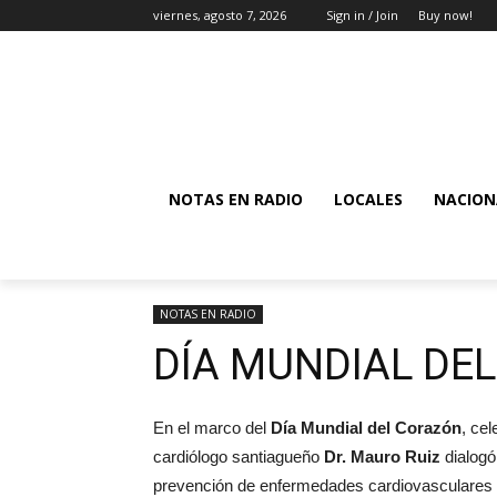
viernes, agosto 7, 2026
Sign in / Join
Buy now!
NOTAS EN RADIO
LOCALES
NACION
NOTAS EN RADIO
DÍA MUNDIAL DE
En el marco del
Día Mundial del Corazón
, ce
cardiólogo santiagueño
Dr. Mauro Ruiz
dialog
prevención de enfermedades cardiovasculares y