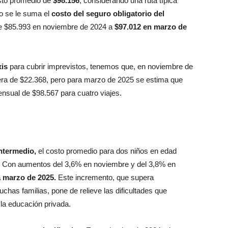
asto promedio de
$98.156
, considerando una ruta típica
o se le suma el
costo del seguro obligatorio del
de $85.993 en noviembre de 2024 a
$97.012 en marzo de
xis
para cubrir imprevistos, tenemos que, en noviembre de
era de $22.368, pero para marzo de 2025 se estima que
ensual de $98.567 para cuatro viajes.
intermedio,
el costo promedio para dos niños en edad
. Con aumentos del 3,6% en noviembre y del 3,8% en
 marzo de 2025.
Este incremento, que supera
uchas familias, pone de relieve las dificultades que
 la educación privada.