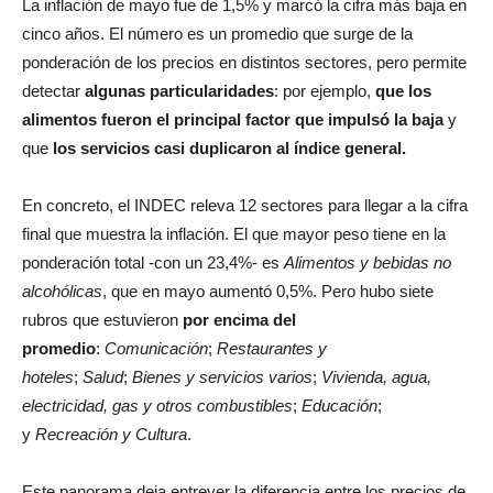
La inflación de mayo fue de 1,5% y marcó la cifra más baja en
cinco años. El número es un promedio que surge de la
ponderación de los precios en distintos sectores, pero permite
detectar
algunas particularidades
: por ejemplo,
que los
alimentos fueron el principal factor que impulsó la baja
y
que
los servicios casi duplicaron al índice general.
En concreto, el INDEC releva 12 sectores para llegar a la cifra
final que muestra la inflación. El que mayor peso tiene en la
ponderación total -con un 23,4%- es
Alimentos y bebidas no
alcohólicas
, que en mayo aumentó 0,5%. Pero hubo siete
rubros que estuvieron
por encima del
promedio
:
Comunicación
;
Restaurantes y
hoteles
;
Salud
;
Bienes y servicios varios
;
Vivienda, agua,
electricidad, gas y otros combustibles
;
Educación
;
y
Recreación y Cultura
.
Este panorama deja entrever la diferencia entre los precios de