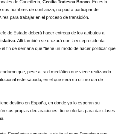
onales de Cancillería,
Cecilia Todesca Bocco
. En esta
de sus hombres de confianza, no podrá participar del
es para trabajar en el proceso de transición.
Jefe de Estado deberá hacer entrega de los atributos al
slativa
. Allí también se cruzará con la vicepresidenta,
o el fin de semana que “tiene un modo de hacer política” que
taron que, pese al raid mediático que viene realizando
tucional este sábado, en el que será su último día de
tiene destino en España, en donde ya lo esperan su
gún sus propias declaraciones, tiene ofertas para dar clases
ña.
nte, Fernández concrete la visita al papa Francisco que