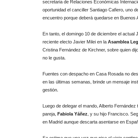
secretaria de Relaciones Económicas Internaci
oportunidad el canciller Santiago Cafiero, uno 
encuentro porque deberá quedarse en Buenos Air
En tanto, el domingo 10 de diciembre el actual 
reciente electo Javier Milei en la
Asamblea Legi
Cristina Fernández de Kirchner, sobre quien dij
no le gusta.
Fuentes con despacho en Casa Rosada no descar
en las últimas semanas, brinde un mensaje insti
gestión.
Luego de delegar el mando, Alberto Fernández 
pareja,
Fabiola Yáñez
, y su hijo Francisco. Se
en Madrid aunque descarta asentarse en Espa
Se estima que una vez que pise el viejo contine