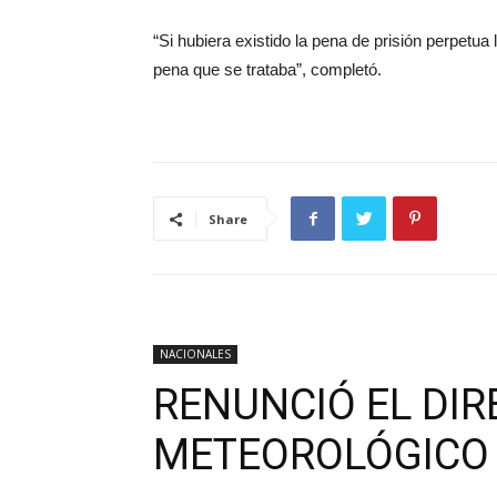
“Si hubiera existido la pena de prisión perpetu
pena que se trataba”, completó.
Share