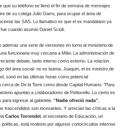
e que su teléfono se llenó el fin de semana de mensajes
re de su colega Julio Garro, para ocupar el área de
cionar las SAS. Lo llamativo es que el ex mandatario ya
e fue cuando asumió Daniel Scioli.
n además una serie de versiones en torno al ministerio de
 una funcionaria muy cercana a Milei. La administración de
creciente debate, tanto interno como externo. La relación
o del área social- no es buena. Joaquín, el ex ministro de
el, sonó en las últimas horas como potencial
to cerca de De la Torre como desde Capital Humano. “Para
isterio apuntan a colaboradores de Pettovello. Lo cierto es
s para ingresar al gabinete.
“Nadie ofreció nada”
,
 trascendidos son incesantes. Y arrecian las críticas a la
sta
Carlos Torrendel
, el secretario de Educación, un
olíticas, está molesto por algunos cortocircuitos internos