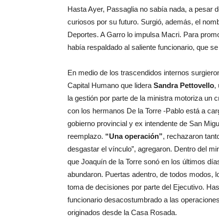
Hasta Ayer, Passaglia no sabía nada, a pesar d
curiosos por su futuro. Surgió, además, el nomb
Deportes. A Garro lo impulsa Macri. Para promo
había respaldado al saliente funcionario, que s
En medio de los trascendidos internos surgiero
Capital Humano que lidera
Sandra Pettovello
,
la gestión por parte de la ministra motoriza un 
con los hermanos De la Torre -Pablo está a carg
gobierno provincial y ex intendente de San Migu
reemplazo.
“Una operación”
, rechazaron tan
desgastar el vínculo”, agregaron. Dentro del min
que Joaquín de la Torre sonó en los últimos día
abundaron. Puertas adentro, de todos modos, los
toma de decisiones por parte del Ejecutivo. Ha
funcionario desacostumbrado a las operaciones p
originados desde la Casa Rosada.