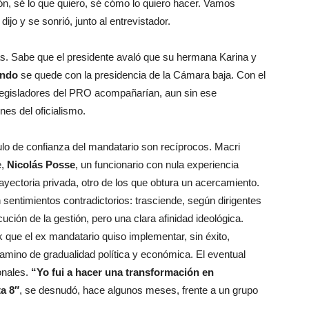
ón, sé lo que quiero, sé cómo lo quiero hacer. Vamos
ijo y se sonrió, junto al entrevistador.
as. Sabe que el presidente avaló que su hermana Karina y
ondo
se quede con la presidencia de la Cámara baja. Con el
legisladores del PRO acompañarían, aun sin ese
nes del oficialismo.
ulo de confianza del mandatario son recíprocos. Macri
,
Nicolás Posse
, un funcionario con nula experiencia
rayectoria privada, otro de los que obtura un acercamiento.
 sentimientos contradictorios: trasciende, según dirigentes
ución de la gestión, pero una clara afinidad ideológica.
 que el ex mandatario quiso implementar, sin éxito,
amino de gradualidad política y económica. El eventual
onales.
“Yo fui a hacer una transformación en
a 8″
, se desnudó, hace algunos meses, frente a un grupo