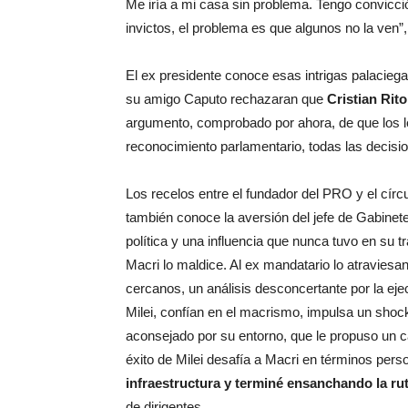
Me iría a mi casa sin problema. Tengo convicci
invictos, el problema es que algunos no la ven”, d
El ex presidente conoce esas intrigas palacieg
su amigo Caputo rechazaran que
Cristian Rit
argumento, comprobado por ahora, de que los 
reconocimiento parlamentario, todas las decisio
Los recelos entre el fundador del PRO y el círc
también conoce la aversión del jefe de Gabinete
política y una influencia que nunca tuvo en su t
Macri lo maldice. Al ex mandatario lo atraviesan
cercanos, un análisis desconcertante por la ejec
Milei, confían en el macrismo, impulsa un shock
aconsejado por su entorno, que le propuso un c
éxito de Milei desafía a Macri en términos pers
infraestructura y terminé ensanchando la rut
de dirigentes.