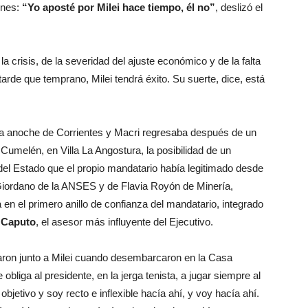
ones:
“Yo aposté por Milei hace tiempo, él no”
, deslizó el
a crisis, de la severidad del ajuste económico y de la falta
tarde que temprano, Milei tendrá éxito. Su suerte, dice, está
vía anoche de Corrientes y Macri regresaba después de un
Cumelén, en Villa La Angostura, la posibilidad de un
 del Estado que el propio mandatario había legitimado desde
iordano de la ANSES y de Flavia Royón de Minería,
 en el primero anillo de confianza del mandatario, integrado
 Caputo
, el asesor más influyente del Ejecutivo.
azaron junto a Milei cuando desembarcaron en la Casa
liga al presidente, en la jerga tenista, a jugar siempre al
bjetivo y soy recto e inflexible hacía ahí, y voy hacía ahí.