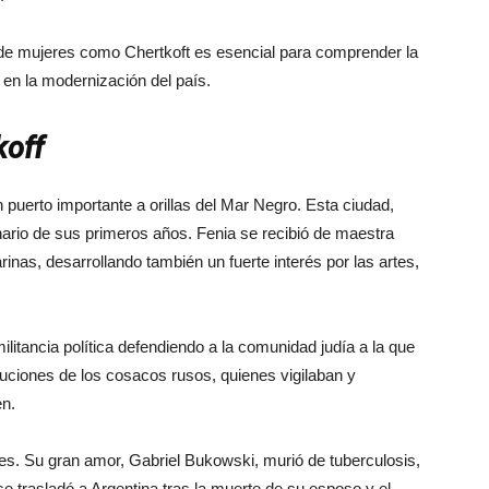
 de mujeres como Chertkoft es esencial para comprender la
 en la modernización del país.
koff
puerto importante a orillas del Mar Negro. Esta ciudad,
enario de sus primeros años. Fenia se recibió de maestra
inas, desarrollando también un fuerte interés por las artes,
itancia política defendiendo a la comunidad judía a la que
uciones de los cosacos rusos, quienes vigilaban y
en.
es. Su gran amor, Gabriel Bukowski, murió de tuberculosis,
 se trasladó a Argentina tras la muerte de su esposo y el