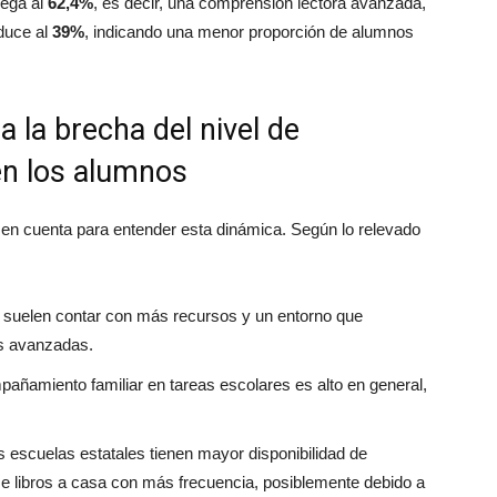
lega al
62,4%
, es decir, una comprensión lectora avanzada,
educe al
39%
, indicando una menor proporción de alumnos
 la brecha del nivel de
en los alumnos
 en cuenta para entender esta dinámica. Según lo relevado
s suelen contar con más recursos y un entorno que
as avanzadas.
pañamiento familiar en tareas escolares es alto en general,
as escuelas estatales tienen mayor disponibilidad de
rse libros a casa con más frecuencia, posiblemente debido a