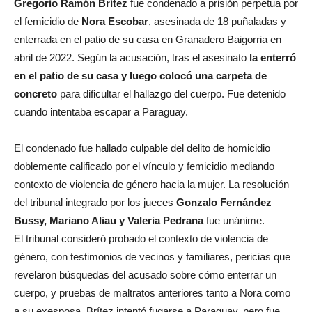
Gregorio Ramón Brítez
fue condenado a prisión perpetua por
el femicidio de
Nora Escobar
, asesinada de 18 puñaladas y
enterrada en el patio de su casa en Granadero Baigorria en
abril de 2022. Según la acusación, tras el asesinato
la enterró
en el patio de su casa y luego colocó una carpeta de
concreto
para dificultar el hallazgo del cuerpo. Fue detenido
cuando intentaba escapar a Paraguay.
El condenado fue hallado culpable del delito de homicidio
doblemente calificado por el vínculo y femicidio mediando
contexto de violencia de género hacia la mujer. La resolución
del tribunal integrado por los jueces
Gonzalo Fernández
Bussy, Mariano Aliau y Valeria Pedrana
fue unánime.
El tribunal consideró probado el contexto de violencia de
género, con testimonios de vecinos y familiares, pericias que
revelaron búsquedas del acusado sobre cómo enterrar un
cuerpo, y pruebas de maltratos anteriores tanto a Nora como
a su exesposa. Brítez intentó fugarse a Paraguay, pero fue