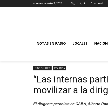
viernes, agosto 7, 2026
Sign in / Join
Buy now!
NOTAS EN RADIO
LOCALES
NACION
NACIONALES
POLITICA
“Las internas part
movilizar a la dir
El dirigente peronista en CABA, Alberto Rodrí