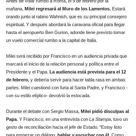
Antes de volar rumbo a Roma,
el 9 de febrero
por la
mañana,
Milei regresará al Muro de los Lamentos.
Estará
orando junto al rabino Wahnish, que es su principal consejero
espiritual. Y después abordará la caravana oficial para llegar
hasta el aeropuerto Ben Gurion, adonde tiene previsto tomar
un vuelo comercial rumbo a la capital de Italia.
Milei será recibido por Francisco en un audiencia privada que
marcará el inicio de la relación personal y política entre el
Presidente y el Papa.
La audiencia está prevista para el 12
de febrero,
y debería servir para hacer tabla rasa en ambas
partes. Milei cuestionó con furia al Santa Padre, y Francisco -
con su estilo elíptico- devolvió la estocada.
Durante el debate con Sergio Massa,
Milei pidió disculpas al
Papa
. Y Francisco, en una entrevista con
La Stampa
, tuvo un
gesto de reconciliación hacia el jefe de Estado. “Estoy listo
para empezar un diálogo,
hablar y escuchar con él
. Como