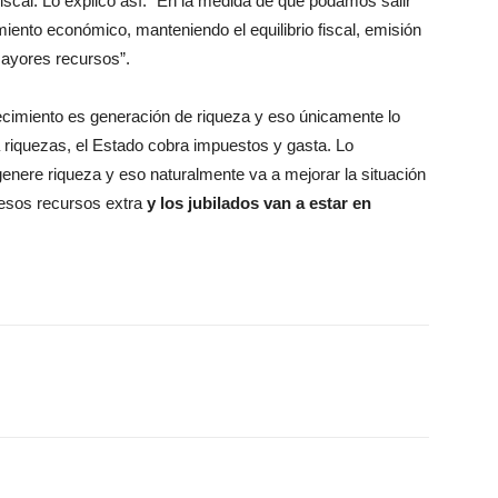
fiscal. Lo explicó así: “En la medida de que podamos salir
iento económico, manteniendo el equilibrio fiscal, emisión
 mayores recursos”.
ecimiento es generación de riqueza y eso únicamente lo
 riquezas, el Estado cobra impuestos y gasta. Lo
genere riqueza y eso naturalmente va a mejorar la situación
 esos recursos extra
y los jubilados van a estar en