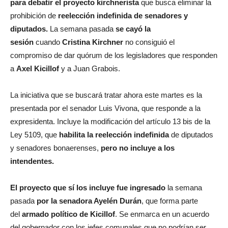
para debatir el proyecto kirchnerista
que busca eliminar la
prohibición de
reelección indefinida de senadores y
diputados.
La semana pasada
se cay
ó la
sesión
cuando
Cristina Kirchner
no consiguió el
compromiso de dar quórum de los legisladores que responden
a
Axel Kicillof
y a Juan Grabois.
La iniciativa que se buscará tratar ahora este martes es la
presentada por el senador Luis Vivona, que responde a la
expresidenta. Incluye la modificación del artículo 13 bis de la
Ley 5109, que
habilita la reelección indefinida
de diputados
y senadores bonaerenses,
pero no incluye a los
intendentes.
El proyecto que sí los incluye fue ingresado
la semana
pasada
por la senadora Ayelén Durán
, que forma parte
del
armado político de Kicillof
. Se enmarca en un acuerdo
del gobernador con los jefes comunales que no podrían ser