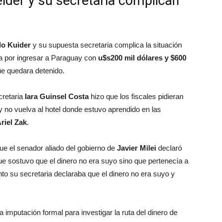
ider y su secretaria complican
o Kuider
y su supuesta secretaria complica la situación
iga por ingresar a Paraguay con
u$s200 mil dólares y $600
que quedara detenido.
cretaria
Iara Guinsel Costa
hizo que los fiscales pidieran
y no vuelva al hotel donde estuvo aprendido en las
riel Zak
.
que el senador aliado del gobierno de
Javier Milei
declaró
e sostuvo que el dinero no era suyo sino que pertenecía a
o su secretaria declaraba que el dinero no era suyo y
a imputación formal para investigar la ruta del dinero de