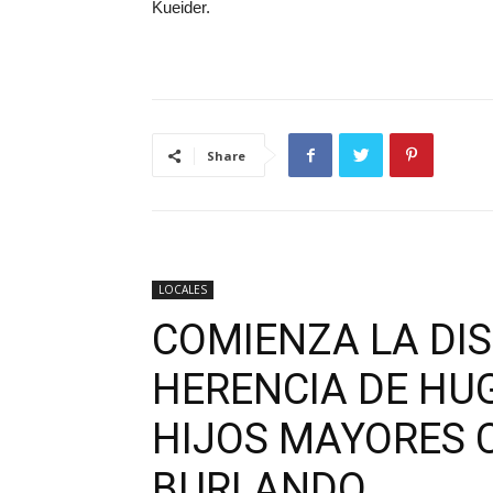
Kueider.
Share