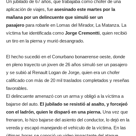
Un jubilado de 67 años, que trabajaba como chofer de una
aplicación de viajes, fue
asesinado este martes por la
mañana por un delincuente que simuló ser un
pasajero
para robarle en Lomas del Mirador, La Matanza. La
víctima fue identificada como
Jorge Cremontti
, quien recibió
un tiro en la pierna y murió desangrado.
El hecho sucedió en el Conurbano bonaerense oeste, donde
en pleno trayecto un joven de 26 años simuló ser un pasajero
y se subió al Renault Logan de Jorge, quien era un chofer
calificado con más de 20 mil traslados completados y reseñas
favorables.
El delincuente amenazó con un arma y obligó a la víctima a
bajarse del auto.
El jubilado se resistió al asalto, y forcejeó
con el ladrón, quien le disparó en una pierna.
Una vez que
frenaron, lo hizo bajarse del asiento del conductor, lo dejó en la
vereda y escapó manejando el vehículo de la víctima. En las
últimas horas se conoció un video impactante del ataque.