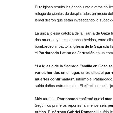
El religioso resultó lesionado junto a otros civi
refugio de cientos de desplazados en medio del
Israel dijeron que están investigando lo sucedid
La única iglesia católica de la
Franja de Gaza
f
dos muertos y seis personas heridas, entre ella
bombardeo impactó la
Iglesia de la Sagrada F
el
Patriarcado Latino de Jerusalén
en un comu
“La Iglesia de la Sagrada Familia en Gaza 
varios heridos en el lugar, entre ellos el p
muertes confirmadas”
, informó el Patriarcado. 
sufrió daños estructurales. El ejército israelí di
Más tarde, el
Patriarcado
confirmó que el
ataq
Según los primeros reportes, al menos
seis pe
crítico
. El
párroco Gabriel Romanelli
sufrió
l