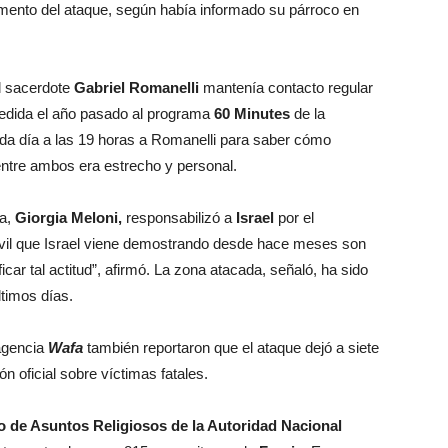
mento del ataque, según había informado su párroco en
el sacerdote
Gabriel Romanelli
mantenía contacto regular
cedida el año pasado al programa
60 Minutes
de la
cada día a las 19 horas a Romanelli para saber cómo
 entre ambos era estrecho y personal.
na,
Giorgia Meloni,
responsabilizó a
Israel
por el
ivil que Israel viene demostrando desde hace meses son
icar tal actitud”, afirmó. La zona atacada, señaló, ha sido
ltimos días.
agencia
Wafa
también reportaron que el ataque dejó a siete
n oficial sobre víctimas fatales.
io de Asuntos Religiosos de la Autoridad Nacional