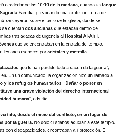
ió alrededor de las
10:10 de la mañana
, cuando un
tanque
a Sagrada Familia
, provocando una explosión cerca de
mbros
cayeron sobre el patio de la iglesia, donde se
s
se cuentan
dos ancianas
que estaban dentro de
ambas trasladadas de urgencia al
Hospital Al-Ahli
.
jóvenes
que se encontraban en la entrada del templo.
ron lesiones menores por
cristales y metralla
.
splazados
que lo han perdido todo a causa de la guerra”,
salén. En un comunicado, la organización hizo un llamado a
to y los refugios humanitarios
. “
Dañar o poner en
stituye una grave violación del derecho internacional
ignidad humana
”, advirtió.
ertido, desde el inicio del conflicto, en un lugar de
s por la guerra.
No sólo cristianos acudían a este templo,
s con discapacidades, encontraban allí protección. El