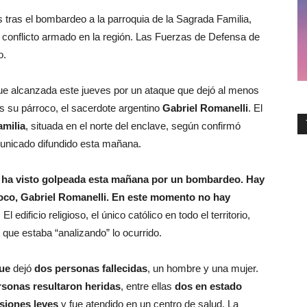
les tras el bombardeo a la parroquia de la Sagrada Familia,
 conflicto armado en la región. Las Fuerzas de Defensa de
o.
ue alcanzada este jueves por un ataque que dejó al menos
s su párroco, el sacerdote argentino
Gabriel Romanelli
. El
amilia
, situada en el norte del enclave, según confirmó
nicado difundido esta mañana.
se ha visto golpeada esta mañana por un bombardeo. Hay
árroco, Gabriel Romanelli. En este momento no hay
El edificio religioso, el único católico en todo el territorio,
jo que estaba “analizando” lo ocurrido.
ue
dejó
dos personas fallecidas
, un hombre y una mujer.
rsonas resultaron heridas
, entre ellas
dos en estado
esiones leves
y fue atendido en un centro de salud. La