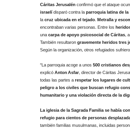
Cáritas Jerusalén
confirmó que el ataque ocurr
israelí
disparó contra la
parroquia latina de l
la
cruz ubicada en el tejado
.
Metralla y esco
encontraban varias personas. Entre los
herido
una
carpa de apoyo psicosocial de Cáritas
, 
También resultaron
gravemente heridos tres 
Según la organización, otros refugiados sufrie
“La parroquia acoge a unos
500 cristianos de
explicó
Anton Asfar
, director de Cáritas Jeru
todas las partes a
respetar los lugares de cul
peligro a los civiles que buscan refugio con
humanitario y una violación directa de la d
La iglesia de la Sagrada Familia se había conv
refugio para cientos de personas desplazada
también familias musulmanas, incluidas persona