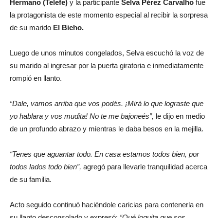
Hermano (Telefe)
y la participante
Selva Pérez Carvalho
fue
la protagonista de este momento especial al recibir la sorpresa
de su marido
El Bicho.
Luego de unos minutos congelados, Selva escuchó la voz de
su marido al ingresar por la puerta giratoria e inmediatamente
rompió en llanto.
“Dale, vamos arriba que vos podés. ¡Mirá lo que lograste que
yo hablara y vos mudita! No te me bajoneés”,
le dijo en medio
de un profundo abrazo y mientras le daba besos en la mejilla.
“Tenes que aguantar todo. En casa estamos todos bien, por
todos lados todo bien”,
agregó para llevarle tranquilidad acerca
de su familia.
Acto seguido continuó haciéndole caricias para contenerla en
su llanto desconsolado y expresó:
“Qué loquita que sos.