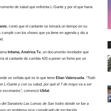
l momento de salud que enfrenta L-Gante y por el que haría
ante
, contó que el cantante se tomará un tiempo en su
 cumplir con los shows que ya tiene en agenda y dio a
ud.
grama
Infama, América Tv
, un documento revelador que
ría al cantante de cumbia 420 a poner un freno por un
nde se señala qué es lo que tiene
Elian Valenzuela
.
“Todo
 L-Gante y con su salud, por qué el 7 de mayo va a ser
os escenarios”,
comenzó
Ubfal
.
a del Sanatorio Las Lomas de San Isidro donde se fue a
tuvo un problema muy complicado de excitación