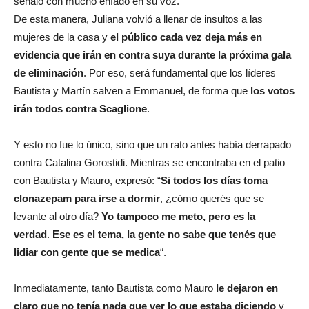
señaló con mucho enfado en su voz.
De esta manera, Juliana volvió a llenar de insultos a las
mujeres de la casa y
el público cada vez deja más en
evidencia que irán en contra suya durante la próxima gala
de eliminación
. Por eso, será fundamental que los líderes
Bautista y Martín salven a Emmanuel, de forma que
los votos
irán todos contra Scaglione
.
Y esto no fue lo único, sino que un rato antes había derrapado
contra Catalina Gorostidi. Mientras se encontraba en el patio
con Bautista y Mauro, expresó: “
Si todos los días toma
clonazepam para irse a dormir
, ¿cómo querés que se
levante al otro día?
Yo tampoco me meto, pero es la
verdad
.
Ese es el tema, la gente no sabe que tenés que
lidiar con gente que se medica
“.
Inmediatamente, tanto Bautista como Mauro
le dejaron en
claro que no tenía nada que ver lo que estaba diciendo
y