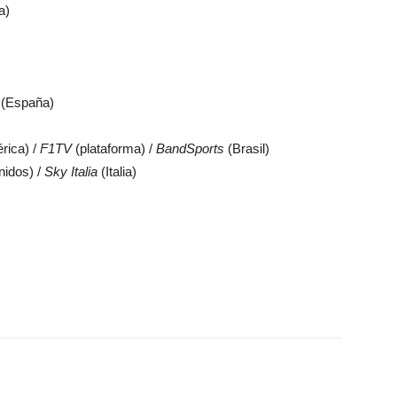
a)
0 (España)
rica) /
F1TV
(plataforma) /
BandSports
(Brasil)
idos) /
Sky Italia
(Italia)