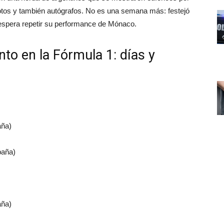
 fotos y también autógrafos. No es una semana más: festejó
spera repetir su performance de Mónaco.
to en la Fórmula 1: días y
aña)
paña)
aña)