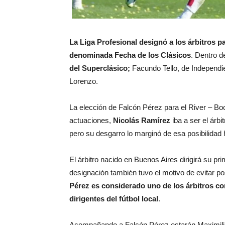
La Liga Profesional designó a los árbitros pa
denominada Fecha de los Clásicos
. Dentro de
del
Superclásico
;
Facundo Tello, de Independi
Lorenzo.
La elección de Falcón Pérez para el River – B
actuaciones,
Nicolás Ramírez
iba a ser el árbi
pero su desgarro lo marginó de esa posibilidad
El árbitro nacido en Buenos Aires dirigirá su pr
designación también tuvo el motivo de evitar po
Pérez es considerado uno de los árbitros con
dirigentes del fútbol local
.
Acompañando a Falcón Pérez estarán Maximili