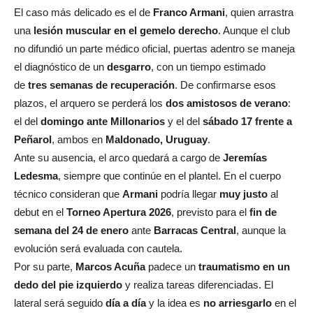
El caso más delicado es el de
Franco Armani
, quien arrastra
una
lesión muscular en el gemelo derecho
. Aunque el club
no difundió un parte médico oficial, puertas adentro se maneja
el diagnóstico de un
desgarro
, con un tiempo estimado
de
tres semanas de recuperación
. De confirmarse esos
plazos, el arquero se perderá los
dos amistosos de verano
:
el del
domingo ante Millonarios
y el del
sábado 17 frente a
Peñarol
, ambos en
Maldonado, Uruguay
.
Ante su ausencia, el arco quedará a cargo de
Jeremías
Ledesma
, siempre que continúe en el plantel. En el cuerpo
técnico consideran que
Armani
podría llegar
muy justo
al
debut en el
Torneo Apertura 2026
, previsto para el
fin de
semana del 24 de enero
ante
Barracas Central
, aunque la
evolución será evaluada con cautela.
Por su parte,
Marcos Acuña
padece un
traumatismo en un
dedo del pie izquierdo
y realiza tareas diferenciadas. El
lateral será seguido
día a día
y la idea es
no arriesgarlo
en el